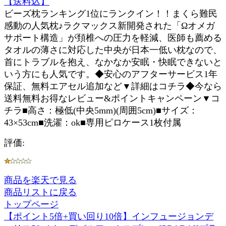
【送料込】
ビーズ枕ランキング1位にランクイン！！まくら難民
感動の人気枕♪ラクマックス新開発された「Ωオメガ
サポート構造」が頚椎への圧力を軽減、医師も薦める
タオルの薄さに対応した中央が日本一低い枕なので、
首にトラブルを抱え、なかなか安眠・快眠できないと
いう方にも人気です。◆安心のアフターサービス1年
保証、無料エアセル追加など▼詳細はコチラ◆今なら
送料無料お得なレビュー&ポイントキャンペーン▼コ
チラ■高さ：極低(中央5mm)(周囲5cm)■サイズ：
43×53cm■洗濯：ok■専用ピロケース1枚付属
評価:
商品を楽天で見る
商品リストに戻る
トップページ
【ポイント5倍+買い回り10倍】インフュージョンデ