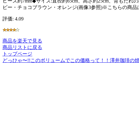
ビーズ約7mm◆サイズ:直径約65cm、高さ約25cm、背もた
ビー・チョコブラウン・オレンジ(画像3参照)※こちらの商
評価: 4.09
商品を楽天で見る
商品リストに戻る
トップページ
どっひゃ〜!!このボリュームでこの価格って！！澤井珈琲の