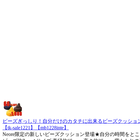
ビーズぎっしり！自分だけのカタチに出来るビーズクッション【ビ
【tk-sale1221】【mb1228inte】
Neore限定の新しいビーズクッション登場★自分の時間をとこ