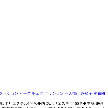
ッション ビーズ チェア クッション 一人掛け 座椅子 座布団
ポリエステル100％◆内袋:ポリエステル100％◆中身:発砲