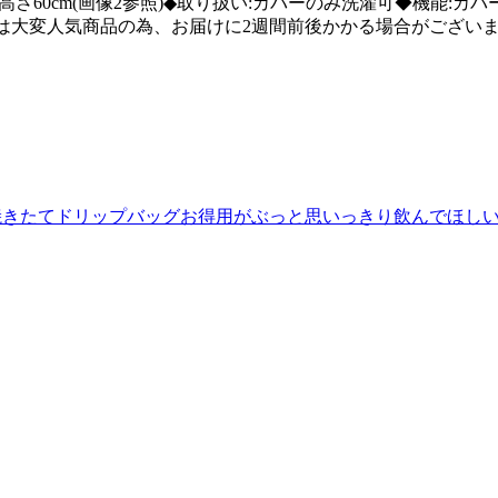
れの高さ60cm(画像2参照)◆取り扱い:カバーのみ洗濯可◆機能:
品は大変人気商品の為、お届けに2週間前後かかる場合がござい
焼きたてドリップバッグお得用がぶっと思いっきり飲んでほしいド