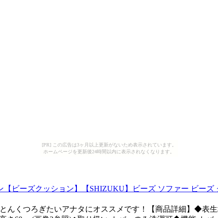
[PR] この広告は3ヶ月以上更新がないため表示されています。
ホームページを更新後24時間以内に表示されなくなります。
ーズクッション】【SHIZUKU】ビーズ ソファー ビーズ ク
とんくつろぎたいアナタにオススメです！【商品詳細】◆表生地: