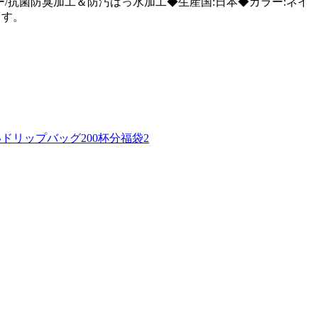
カバー/抗菌防臭加工＆防汚はっ水加工◆生産国:日本◆カラー:ネイ
ます。
リップバッグ200杯分福袋2