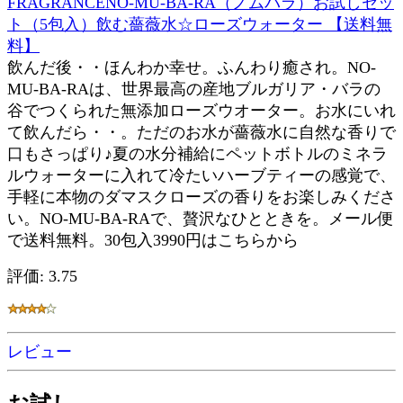
FRAGRANCENO-MU-BA-RA（ノムバラ）お試しセッ
ト（5包入）飲む薔薇水☆ローズウォーター 【送料無
料】
飲んだ後・・ほんわか幸せ。ふんわり癒され。NO-
MU-BA-RAは、世界最高の産地ブルガリア・バラの
谷でつくられた無添加ローズウオーター。お水にいれ
て飲んだら・・。ただのお水が薔薇水に自然な香りで
口もさっぱり♪夏の水分補給にペットボトルのミネラ
ルウォーターに入れて冷たいハーブティーの感覚で、
手軽に本物のダマスクローズの香りをお楽しみくださ
い。NO-MU-BA-RAで、贅沢なひとときを。メール便
で送料無料。30包入3990円はこちらから
評価: 3.75
レビュー