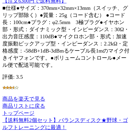
【注文6300円で送料無料】
■仕様●サイズ：370mm×32mm×13mm（スイッチ、グ
リップ部除く）●質量：25g（コード含む） ●コード
長：100cm●プラグ：φ2.5mm 3極プラグ●イヤホン
部・形式：ダイナミック型・インピーダンス：30Ω・
出力音圧感度：110dB●マイクロホン部・形式：加速
度振動ピックアップ型・インピーダンス：2.2kΩ・定
格感度：-58dB+1dB-3dBmるケーブル長1mのマイク付
きイヤフォンです。●ボリュームコントロール●メー
ル便で配送可能です。
評価: 3.5
商品を楽天で見る
商品リストに戻る
トップページ
【送料無料2個セット】バランスディスク★野球・ゴ
ルフトレーニングに最適！