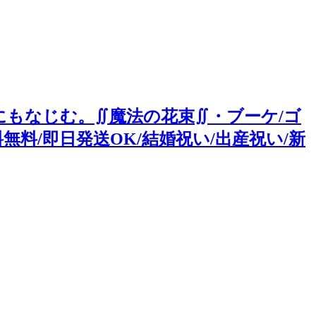
もなじむ。∬魔法の花束∬・ブーケ/ゴ
無料/即日発送OK/結婚祝い/出産祝い/新