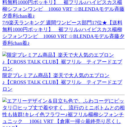
7/9楽天ランキング 週間ワンピース部門17位★【送料
無料1000円ポッキリ】 裾フリル♪ハイビスカス楊柳
シフォンワンピ 10060 VRT ☆BLENDAモデル斉藤夕
香利chan着♪
限定プレミアム商品】楽天で大人気のエプロン
♪【CROSS TALK CLUB】裾フリル ティアードエプ
ロン