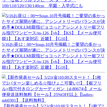
100/110/120/130/140cm 卒園・入学式にも
5/16お昼12：00〜Soup.10月号掲載！ご要望の多かっ
たサイズ展開が遂に。アシンメトリーのバランスが決
め手★DOLLMI親指ピョコっとアシンメトリー裾フリ
ル指穴ワンピース/m-126【yb】【KS】【メール便可
能1】【あす楽対応_近畿】【G10】
【新作発表セール】5/21(金)10:00スタート！【1枚で2