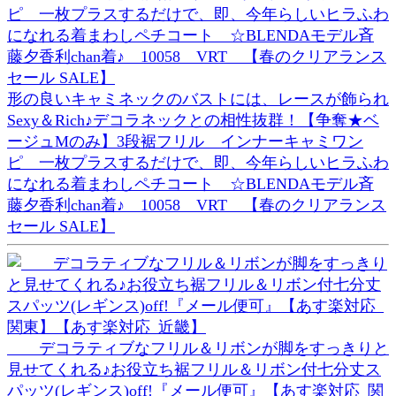
形の良いキャミネックのバストには、レースが飾られ
Sexy＆Rich♪デコラネックとの相性抜群！【争奪★ベ
ージュMのみ】3段裾フリル インナーキャミワン
ピ 一枚プラスするだけで、即、今年らしいヒラふわ
になれる着まわしペチコート ☆BLENDAモデル斉
藤夕香利chan着♪ 10058 VRT 【春のクリアランス
セール SALE】
デコラティブなフリル＆リボンが脚をすっきりと
見せてくれる♪お役立ち裾フリル＆リボン付七分丈ス
パッツ(レギンス)off!『メール便可』【あす楽対応_関