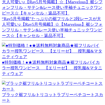
“Ray5月号掲載”たっぷりの裾フリルと2段レースが大
人可愛い♪【Ray5月号掲載】☆【Marvelous】裾シフォ
ンフリル・サテン&レース使い半袖チュニックワンピ
ース☆【キャンセル・返品不可】
●特別価格！●★送料無料対象商品★裾フリルバイカ
ラー授乳ワンピース 【エリーゼ】 授乳服&マタニ
ティウェア
ブラック裾フリルトリコットラブリーペチコートスカ
ート