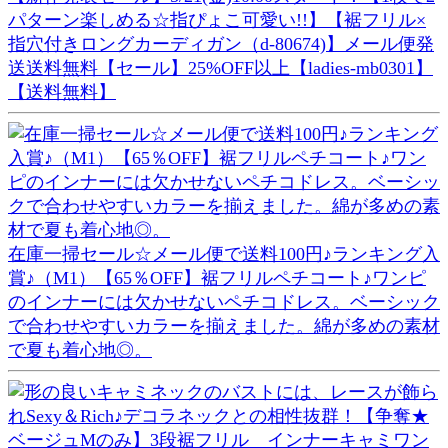
パターン楽しめる☆指ぴょこ可愛い!!】【裾フリル×
指穴付きロングカーディガン（d-80674)】メール便発
送送料無料【セール】25%OFF以上【ladies-mb0301】
【送料無料】
在庫一掃セール☆メール便で送料100円♪ランキング入
賞♪（M1）【65％OFF】裾フリルペチコート♪ワンピ
のインナーには欠かせないペチコドレス。ベーシック
で合わせやすいカラーを揃えました。綿が多めの素材
で夏も着心地◎。