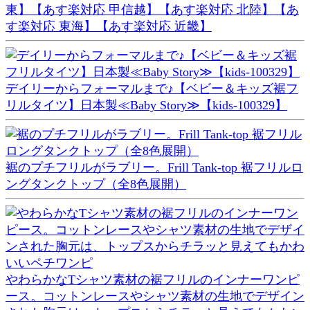
東】【あす楽対応 甲信越】【あす楽対応 北陸】【あ
す楽対応 東海】【あす楽対応 近畿】
デイリーからフォーマルまで♪【ベビー＆キッズ裾フ
リルタイツ】日本製≪Baby Story≫【kids-100329】
裾のプチフリルがラブリー。Frill Tank-top 裾フリルロ
ングタンクトップ（全8色展開）
やわらかなTシャツ素材の裾フリルのインナーワンピ
ース。コットンレースやシャツ素材の生地でデザイン