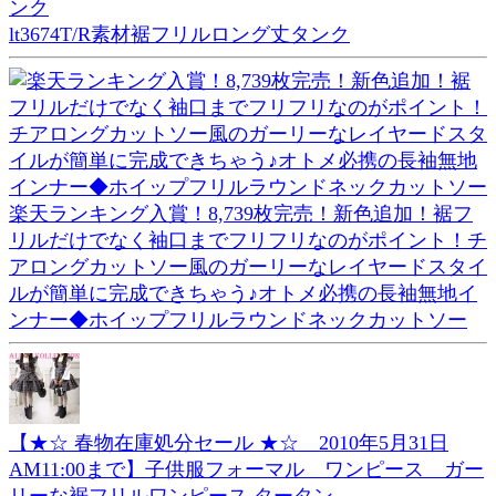
lt3674T/R素材裾フリルロング丈タンク
楽天ランキング入賞！8,739枚完売！新色追加！裾フ
リルだけでなく袖口までフリフリなのがポイント！チ
アロングカットソー風のガーリーなレイヤードスタイ
ルが簡単に完成できちゃう♪オトメ必携の長袖無地イ
ンナー◆ホイップフリルラウンドネックカットソー
【★☆ 春物在庫処分セール ★☆ 2010年5月31日
AM11:00まで】子供服フォーマル ワンピース ガー
リーな裾フリルワンピース タータン