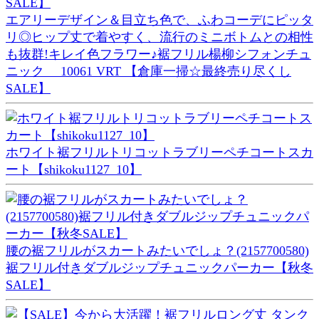
エアリーデザイン＆目立ち色で、ふわコーデにピッタ
リ◎ヒップ丈で着やすく、流行のミニボトムとの相性
も抜群!キレイ色フラワー♪裾フリル楊柳シフォンチュ
ニック 10061 VRT 【倉庫一掃☆最終売り尽くし
SALE】
ホワイト裾フリルトリコットラブリーペチコートスカ
ート【shikoku1127_10】
腰の裾フリルがスカートみたいでしょ？(2157700580)
裾フリル付きダブルジップチュニックパーカー【秋冬
SALE】