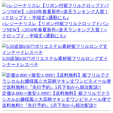
○レジーナリスレ【リボン付裾フリルクロップドパン
ツNEW】○2010年春夏新作○楽天ランキング入賞！○
クロップド・半端丈○通勤にも♪
5/20追加lt3677ポリエステル素材裾フリルロング丈イ
ンナードレスペチ
定価\8,800⇒激安\1,999!!【送料無料】裾フリルでクラ
シカルお嬢様風☆大花柄マキシ丈ワンピ※メール便で
送料無料!!『先行予約』5月下旬から順次配送!!