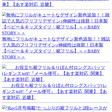
東】【あす楽対応_近畿】
無地にフリルがキュートなデザイン新色追加！！雑誌
で人気のフリフリデザイン♪伸縮性は抜群！日本製
【ベビー＆キッズタイツ・裾フリル】＜＜BABY
STORY＞＞
お役立ち裾フリル＆りぼん付ロングスパッツ(レ
ギンス)off!『メール便可』【あす楽対応_関東】【あ
す楽対応_近畿】