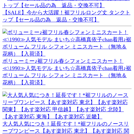
【SALE】今から大活躍！裾フリルロング丈 タンクト
ップ【セール品の為 返品・交換不可】
ボリューミー♪裾フリル春シフォンミニスカート！
≪\1990≫人気モデル まいち☆高橋真依子chan着用♪裾
ボリューム フリル シフォン ミニスカート （無地＆
花柄）【入荷済】
大人気人気につき！延長です！*裾フリルのノースリ
ーブワンピース【あす楽対応 東北】【あす楽対応 関