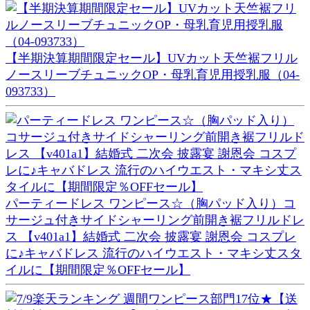
【半期決算期間限定セール】UVカット天竺裾フリル
ノースリーブチュニックOP・母乳育児用授乳服（04-
093733）
パーティードレス ワンピース☆（胸パッド入り）コ
サージュ付きサイドシャーリング前開き裾フリルドレ
ス 【v401a1】結婚式 二次会 披露宴 謝恩会 コスプレ
に♪キャバドレス 流行のハイウエスト・マキシ丈スタ
イルに【期間限定％OFFセール】