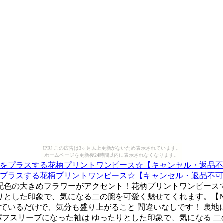
[PR] この広告は3ヶ月以上更新がないため表示されています。
ホームページを更新後24時間以内に表示されなくなります。
スする花柄プリントワンピース☆【キャンセル・返品不可】《ak
な配色の大きめフラワーがアクセント！花柄プリントワンピース
りとした印象で、気になる二の腕を可愛く魅せてくれます。【
着ているだけで、気分も盛り上がること 間違いなしです！ 裏地
パフスリーブになった袖は ゆったりとした印象で、気になる 二