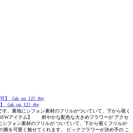
_op_12》rby
です。裏地にシフォン素材のフリルがついていて、下から覗く
NEWアイテム】 鮮やかな配色な大きめフラワーが アクセ
にシフォン素材のフリルが ついていて、下から覗くフリルが
の腕を可愛く魅せてくれます。 ビックフラワーが決め手の こ